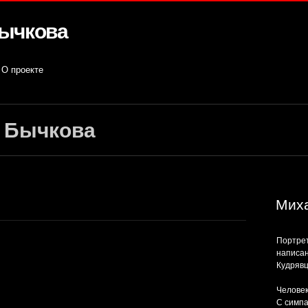
Бычкова
О проекте
 Бычкова
Миха
Портрет
написан
Кудряв
Человек
С симпа