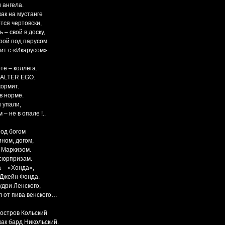
 ангела.
как на мустанге
тся чертовски,
 – свой в доску,
рой под парусом
ит с «Икарусом».
те – коллега.
 ALTER EGO.
кормит.
в норме.
 упали,
 – не в опале !..
од богом
ном, догом,
 Маркизом.
 сюрпризам.
 – «Хонда»,
 Джейн Фонда.
удри Ленского,
 от пива венского…
остров Кольский
как бард Никольский.