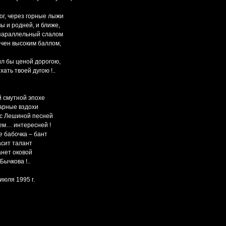
ог, через горные лыжи
ы и родней, и ближе,
 параллельный слалом
чен высоким баллом,
л бы ценой дорогою,
хать твоей дугою !..
 смутной эпохе
арные вздохи
с Лешиной песней
ем… интересней !
е бабочка – бант
сит талант
анет оковой
Бычкова !..
июля 1995 г.