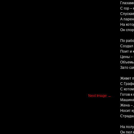
Глазами
С гор – 
Спускае
А парень
На кото
Он спор
По рабо
Создал
Поит и 
Цены – 
Объемы
Зато сам
Живет п
С Графи
С котом
Готов к
Next Image →
Машина
Жена –
Носит к
Страдал
На полу
Он пел 