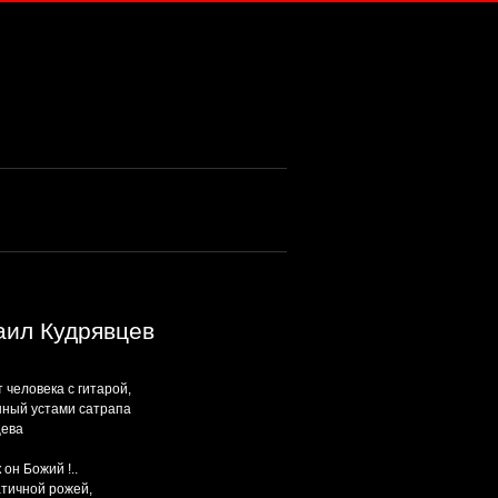
ил Кудрявцев
 человека с гитарой,
ный устами сатрапа
цева
 он Божий !..
тичной рожей,