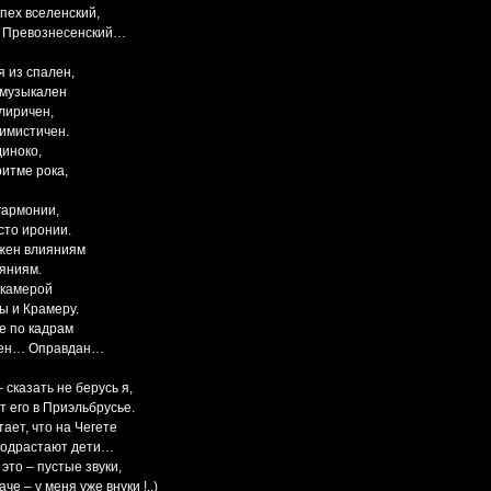
пех вселенский,
 Превознесенский…
 из спален,
 музыкален
лиричен,
имистичен.
диноко,
ритме рока,
 гармонии,
сто иронии.
жен влияниям
яниям.
окамерой
ы и Крамеру.
е по кадрам
ен… Оправдан…
– сказать не берусь я,
т его в Приэльбрусье.
тает, что на Чегете
подрастают дети…
 это – пустые звуки,
че – у меня уже внуки !..)