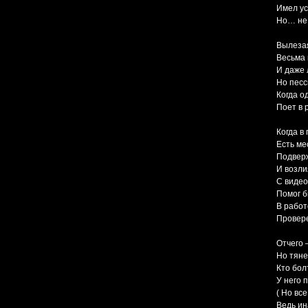
Имел ус
Но… не
Вылезая
Весьма
И даже 
Но песс
Когда о
Поет в 
Когда в
Есть ме
Подвер
И возли
С виде
Помог б
В работ
Провер
Отчего 
Но тяне
Кто бол
У него 
( Но все
Ведь ина