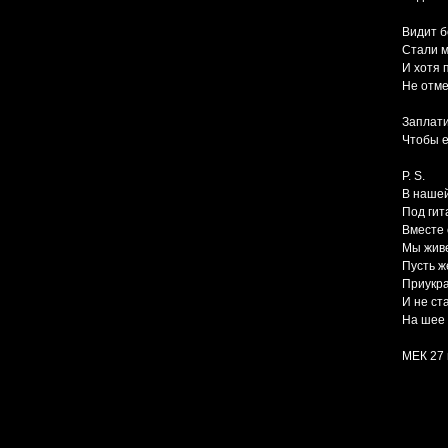
Видит б
Стали м
И хотя
Не отме
Заплати
Чтобы е
P. S.
В нашей
Под гит
Вместе 
Мы жив
Пусть ж
Приукра
И не ст
На шее 
МЕК 27 